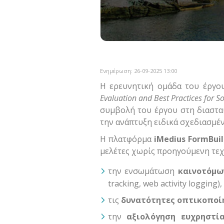
Ενημέρωση: 26-09-2025 13:00
Η ερευνητική ομάδα του έργ
Evaluation and Best Practices for S
συμβολή του έργου στη διαστ
την ανάπτυξη ειδικά σχεδιασμέ
Η πλατφόρμα
iMedius FormBuil
μελέτες χωρίς προηγούμενη τεχν
την ενσωμάτωση
καινοτόμω
tracking, web activity logging),
τις
δυνατότητες οπτικοποί
την
αξιολόγηση ευχρηστία