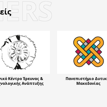
NERS
είς
νικό Κέντρο Έρευνας &
Πανεπιστήμιο Δυτικ
χνολογικής Ανάπτυξης
Μακεδονίας