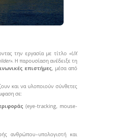
οντας την εργασία με τίτλο
«UX
ilder»
. Η παρουσίαση ανέδειξε τη
ινωνικές επιστήμες
, μέσα από
ζουν και να υλοποιούν σύνθετες
μφαση σε:
εριφοράς
(eye-tracking, mouse-
φής ανθρώπου–υπολογιστή και