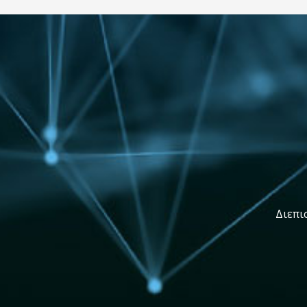
Διεπι