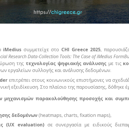
ου
iMedius
συμμετείχε στο
CHI Greece 2025
, παρουσιάζ
ocial Research Data-Collection Tools: The Case of iMedius FormBu
αύρωση της
τεχνολογίας ψηφιακής ανάλυσης
με τις
κο
νων εργαλείων συλλογής και ανάλυσης δεδομένων.
der
επιτρέπει στους κοινωνικούς επιστήμονες να σχεδιά
ική εξειδίκευση. Στο πλαίσιο της παρουσίασης, δόθηκε έ
ν μηχανισμών παρακολούθησης προσοχής και συμπ
ησης δεδομένων
(heatmaps, charts, fixation maps),
ς (UX evaluation)
σε συνεργασία με ειδικούς διεπα