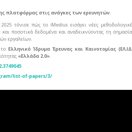
ης πλατφόρμας στις ανάγκες των ερευνητών
.
2025 τόνισε πώς το iMedius εισάγει νέες μεθοδολογικ
 και ποσοτικά δεδομένα και αναδεικνύοντας τη σημασία 
ών εργαλείων.
ό το
Ελληνικό Ίδρυμα Έρευνας και Καινοτομίας (ΕΛ.ΙΔ.
ικότητας
«Ελλάδα 2.0»
.
2.3749045
gram/list-of-papers/3/