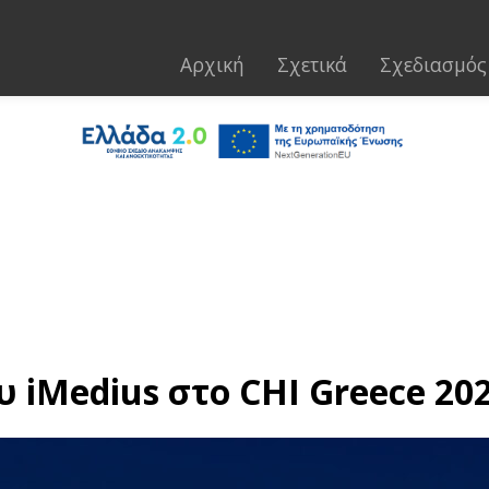
Αρχική
Σχετικά
Σχεδιασμός
 iMedius στο CHI Greece 20